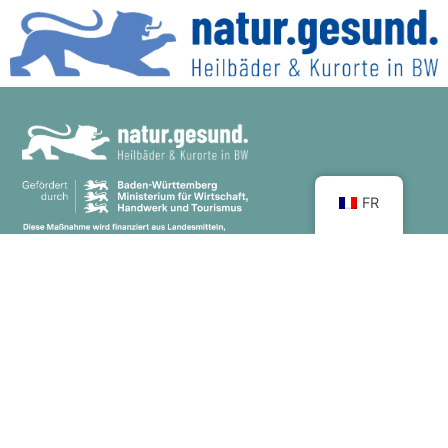
FR
Contact
Tél :
+49 (0) 711 89 24 800-0
info@heilbaeder-bw.de
formulaire de contact