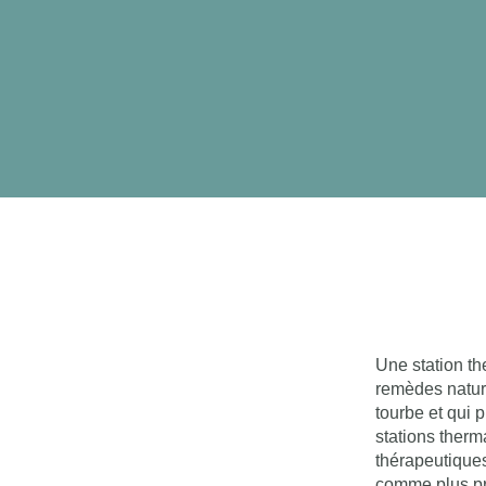
Une station th
remèdes nature
tourbe et qui 
stations therma
thérapeutiques
comme plus pre