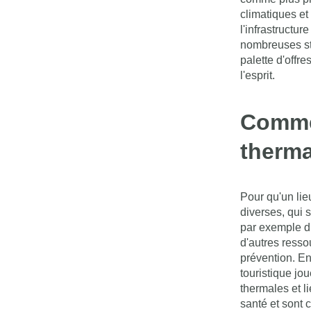
climatiques et
l'infrastructu
nombreuses sta
palette d'offre
l'esprit.
Commen
therma
Pour qu'un lieu
diverses, qui 
par exemple di
d'autres ressou
prévention. En
touristique jo
thermales et li
santé et sont 