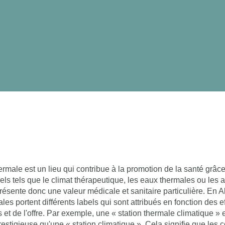
ermale est un lieu qui contribue à la promotion de la santé grâc
ls tels que le climat thérapeutique, les eaux thermales ou les 
présente donc une valeur médicale et sanitaire particulière. En 
les portent différents labels qui sont attribués en fonction des e
 et de l'offre. Par exemple, une « station thermale climatique »
stigieuse qu'une « station climatique ». Cela signifie que les c