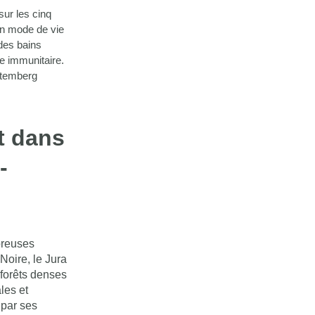
ur les cinq
 un mode de vie
 des bains
me immunitaire.
rtemberg
t dans
-
breuses
Noire, le Jura
 forêts denses
les et
 par ses