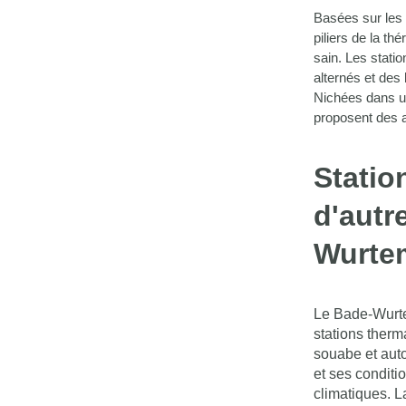
Basées sur les 
piliers de la th
sain. Les stati
alternés et des
Nichées dans u
proposent des a
Statio
d'autr
Wurte
Le Bade-Wurte
stations therm
souabe et auto
et ses conditi
climatiques. L