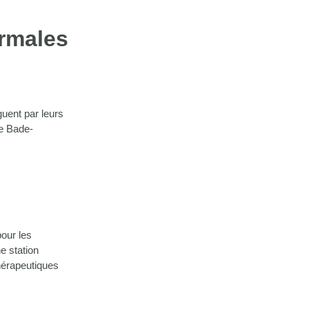
ermales
guent par leurs
le Bade-
our les
e station
thérapeutiques