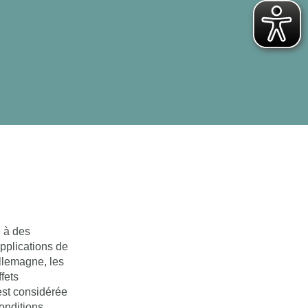
e à des
applications de
Allemagne, les
ffets
 est considérée
onditions