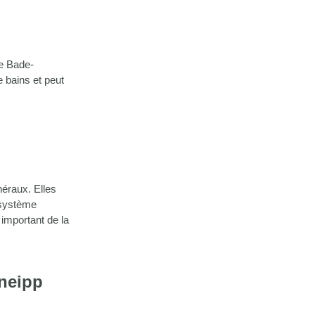
le Bade-
 bains et peut
néraux. Elles
e système
 important de la
Kneipp