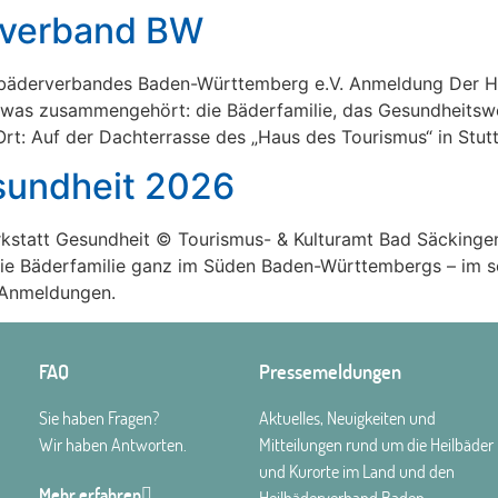
rverband BW
eilbäderverbandes Baden-Württemberg e.V. Anmeldung Der 
, was zusammengehört: die Bäderfamilie, das Gesundheitswe
t: Auf der Dachterrasse des „Haus des Tourismus“ in Stutt
sundheit 2026
rkstatt Gesundheit © Tourismus- & Kulturamt Bad Säckingen
h die Bäderfamilie ganz im Süden Baden-Württembergs – im 
 Anmeldungen.
FAQ
Pressemeldungen
Sie haben Fragen?
Aktuelles, Neuigkeiten und
Wir haben Antworten.
Mitteilungen rund um die Heilbäder
und Kurorte im Land und den
Mehr erfahren