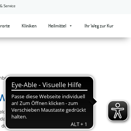
 & Service
urorte
Kliniken
Heilmittel
Ihr Weg zur Kur
ergische Bädertag findet am 25.
Württemberg e.V.
meldung Der Heilbäderverband Baden-
das Gesundheitswesen und die Politik.
des Tourismus“ in Stuttgart – hoch […]